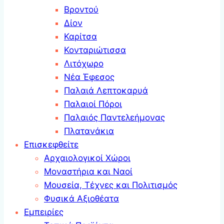
Βροντού
Δίον
Καρίτσα
Κονταριώτισσα
Λιτόχωρο
Νέα Έφεσος
Παλαιά Λεπτοκαρυά
Παλαιοί Πόροι
Παλαιός Παντελεήμονας
Πλατανάκια
Επισκεφθείτε
Αρχαιολογικοί Χώροι
Μοναστήρια και Ναοί
Μουσεία, Τέχνες και Πολιτισμός
Φυσικά Αξιοθέατα
Εμπειρίες