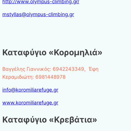
http://www.olympus-climbing.gr/
mstyllas@olympus-climbing.gr
Καταφύγιο «Κορομηλιά»
Βαγγέλης Γιαννικός: 6942243349, Έφη
Κεραμιδιώτη: 6981448978
info@koromiliarefuge.gr
www.koromiliarefuge.gr
Kαταφύγιο «Κρεβάτια»